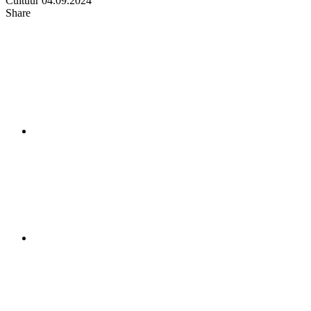
Cultuur
04.09.2024
Share