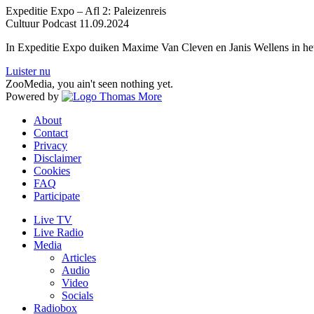
Expeditie Expo – Afl 2: Paleizenreis
Cultuur
Podcast
11.09.2024
In Expeditie Expo duiken Maxime Van Cleven en Janis Wellens in he
Luister nu
ZooMedia, you ain't seen nothing yet.
Powered by
About
Contact
Privacy
Disclaimer
Cookies
FAQ
Participate
Live TV
Live Radio
Media
Articles
Audio
Video
Socials
Radiobox