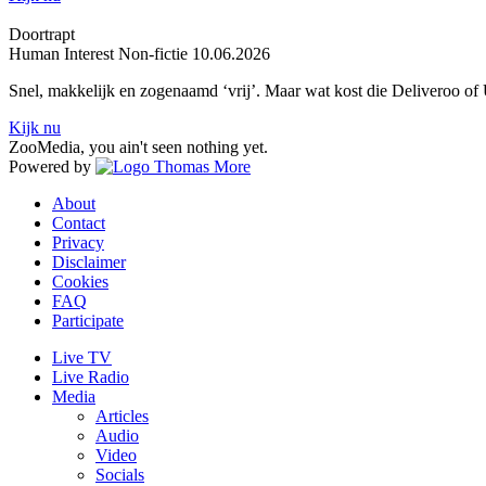
Doortrapt
Human Interest
Non-fictie
10.06.2026
Snel, makkelijk en zogenaamd ‘vrij’. Maar wat kost die Deliveroo of 
Kijk nu
ZooMedia, you ain't seen nothing yet.
Powered by
About
Contact
Privacy
Disclaimer
Cookies
FAQ
Participate
Live TV
Live Radio
Media
Articles
Audio
Video
Socials