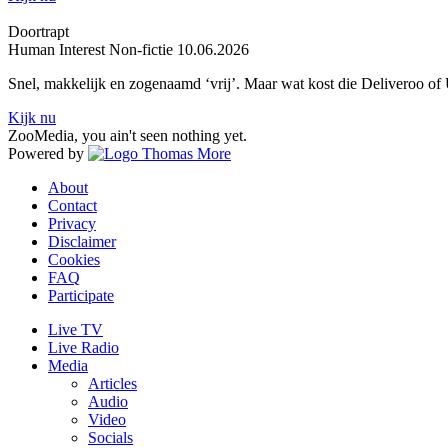
Doortrapt
Human Interest
Non-fictie
10.06.2026
Snel, makkelijk en zogenaamd ‘vrij’. Maar wat kost die Deliveroo of 
Kijk nu
ZooMedia, you ain't seen nothing yet.
Powered by
About
Contact
Privacy
Disclaimer
Cookies
FAQ
Participate
Live TV
Live Radio
Media
Articles
Audio
Video
Socials